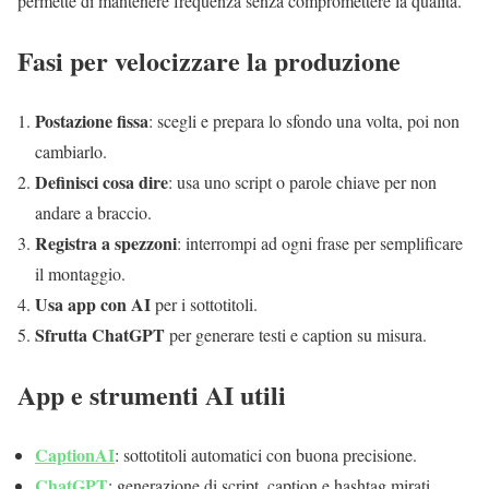
permette di mantenere frequenza senza compromettere la qualità.
Fasi per velocizzare la produzione
Postazione fissa
: scegli e prepara lo sfondo una volta, poi non
cambiarlo.
Definisci cosa dire
: usa uno script o parole chiave per non
andare a braccio.
Registra a spezzoni
: interrompi ad ogni frase per semplificare
il montaggio.
Usa app con AI
per i sottotitoli.
Sfrutta ChatGPT
per generare testi e caption su misura.
App e strumenti AI utili
CaptionAI
: sottotitoli automatici con buona precisione.
ChatGPT
: generazione di script, caption e hashtag mirati.