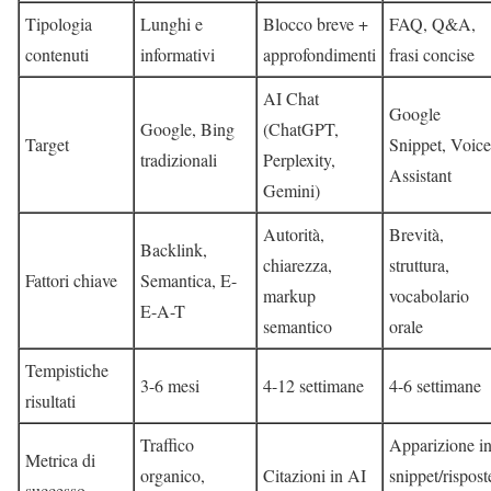
Tipologia
Lunghi e
Blocco breve +
FAQ, Q&A,
contenuti
informativi
approfondimenti
frasi concise
AI Chat
Google
Google, Bing
(ChatGPT,
Target
Snippet, Voice
tradizionali
Perplexity,
Assistant
Gemini)
Autorità,
Brevità,
Backlink,
chiarezza,
struttura,
Fattori chiave
Semantica, E-
markup
vocabolario
E-A-T
semantico
orale
Tempistiche
3-6 mesi
4-12 settimane
4-6 settimane
risultati
Traffico
Apparizione i
Metrica di
organico,
Citazioni in AI
snippet/rispost
successo