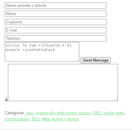
Send Message
Δ
Categorie:
aeo
,
creare sito web passo passo
,
GEO
,
guide web
,
Optimization
,
SEO
,
Web Agency Roma