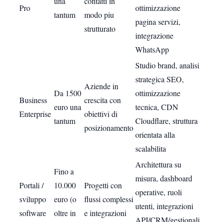
una
contatti in
Pro
ottimizzazione
tantum
modo piu
pagina servizi,
strutturato
integrazione
WhatsApp
Studio brand, analisi
strategica SEO,
Aziende in
Da 1500
ottimizzazione
Business
crescita con
euro una
tecnica, CDN
Enterprise
obiettivi di
tantum
Cloudflare, struttura
posizionamento
orientata alla
scalabilita
Architettura su
Fino a
misura, dashboard
Portali /
10.000
Progetti con
operative, ruoli
sviluppo
euro (o
flussi complessi
utenti, integrazioni
software
oltre in
e integrazioni
API/CRM/gestionali,